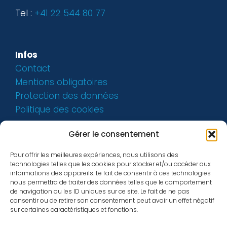
Tel :
+41 22 544 80 77
Infos
Contact
Mentions obligatoires
Protection des données
Politique des cookies
Gérer le consentement
Pour offrir les meilleures expériences, nous utilisons des
technologies telles que les cookies pour stocker et/ou accéder aux
informations des appareils. Le fait de consentir à ces technologies
nous permettra de traiter des données telles que le comportement
de navigation ou les ID uniques sur ce site. Le fait de ne pas
consentir ou de retirer son consentement peut avoir un effet négatif
sur certaines caractéristiques et fonctions.